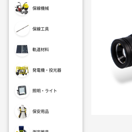
保線機械
保線工具
軌道材料
発電機・投光器
照明・ライト
保安用品
測定器具