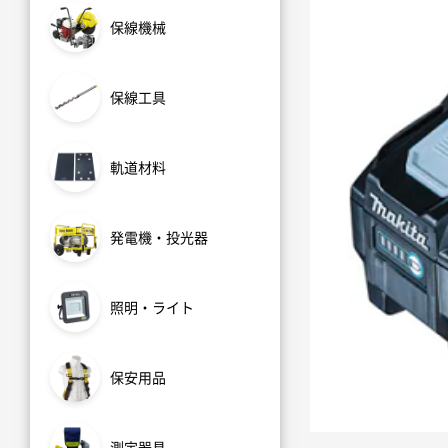
保線機械
保線工具
軌道材料
発電機・投光器
照明・ライト
保安用品
測定器具