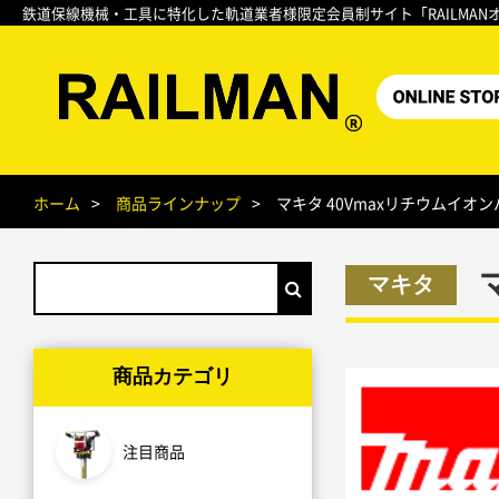
鉄道保線機械・工具に特化した軌道業者様限定会員制サイト「RAILMAN
ホーム
商品ラインナップ
マキタ 40Vmaxリチウムイオンバッ
マキタ
商品カテゴリ
注目商品