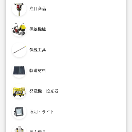
注目商品
保線機械
保線工具
軌道材料
発電機・投光器
照明・ライト